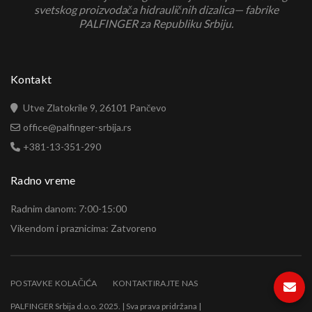
svetskog proizvodača hidrauličnih dizalica— fabrike
PALFINGER za Republiku Srbiju.
Kontakt
Utve Zlatokrile 9, 26101 Pančevo
office@palfinger-srbija.rs
+381-13-351-290
Radno vreme
Radnim danom: 7:00-15:00
Vikendom i praznicima: Zatvoreno
POSTAVKE KOLAČIĆA
KONTAKTIRAJTE NAS
PALFINGER Srbija d.o.o. 2025. | Sva prava pridržana |