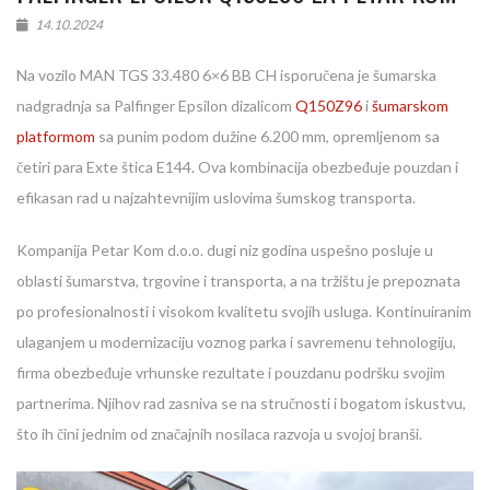
14.10.2024
Na vozilo MAN TGS 33.480 6×6 BB CH isporučena je šumarska
nadgradnja sa Palfinger Epsilon dizalicom
Q150Z96
i
šumarskom
platformom
sa punim podom dužine 6.200 mm, opremljenom sa
četiri para Exte štica E144. Ova kombinacija obezbeđuje pouzdan i
efikasan rad u najzahtevnijim uslovima šumskog transporta.
Kompanija Petar Kom d.o.o. dugi niz godina uspešno posluje u
oblasti šumarstva, trgovine i transporta, a na tržištu je prepoznata
po profesionalnosti i visokom kvalitetu svojih usluga. Kontinuiranim
ulaganjem u modernizaciju voznog parka i savremenu tehnologiju,
firma obezbeđuje vrhunske rezultate i pouzdanu podršku svojim
partnerima. Njihov rad zasniva se na stručnosti i bogatom iskustvu,
što ih čini jednim od značajnih nosilaca razvoja u svojoj branši.