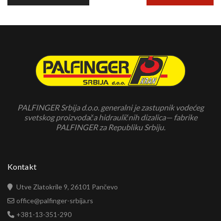
PALFINGER Srbija d.o.o. generalni je zastupnik vodećeg
svetskog proizvodača hidrauličnih dizalica— fabrike
PALFINGER za Republiku Srbiju.
Kontakt
Utve Zlatokrile 9, 26101 Pančevo
office@palfinger-srbija.rs
+381-13-351-290