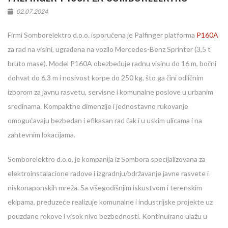
02.07.2024
Firmi Somborelektro d.o.o. isporučena je Palfinger platforma
P160A
za rad na visini, ugrađena na vozilo Mercedes-Benz Sprinter (3,5 t
bruto mase). Model P160A obezbeđuje radnu visinu do 16 m, bočni
dohvat do 6,3 m i nosivost korpe do 250 kg, što ga čini odličnim
izborom za javnu rasvetu, servisne i komunalne poslove u urbanim
sredinama. Kompaktne dimenzije i jednostavno rukovanje
omogućavaju bezbedan i efikasan rad čak i u uskim ulicama i na
zahtevnim lokacijama.
Somborelektro d.o.o. je kompanija iz Sombora specijalizovana za
elektroinstalacione radove i izgradnju/održavanje javne rasvete i
niskonaponskih mreža. Sa višegodišnjim iskustvom i terenskim
ekipama, preduzeće realizuje komunalne i industrijske projekte uz
pouzdane rokove i visok nivo bezbednosti. Kontinuirano ulažu u