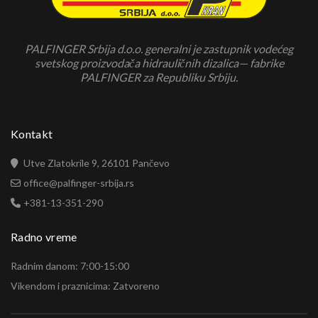
PALFINGER Srbija d.o.o. generalni je zastupnik vodećeg
svetskog proizvodača hidrauličnih dizalica— fabrike
PALFINGER za Republiku Srbiju.
Kontakt
Utve Zlatokrile 9, 26101 Pančevo
office@palfinger-srbija.rs
+381-13-351-290
Radno vreme
Radnim danom: 7:00-15:00
Vikendom i praznicima: Zatvoreno