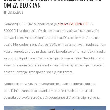
OM ZA BEOKRAN
25.10.2013
Kompaniji BEOKRAN isporučena je
dizalica PALFINGER
PK
50002EH sa dodatnim fly jib-om koja omogućava izuzetno veliki
dohvat i precizno pozicioniranje tereta. Dizalica je montirana na
vozilo Mercedes-Benz Actros 3341 6×4 sa izmenjivom nadgradnjom
koja omogućava brzo prebacivanje između tovarnog sanduka i sedla
za vuču poluprikolice. Ovaj sistem pruža maksimalnu fleksibilnost u
svakodnevnom radu i čini vozilo idealnim za najzahtevnije poslove u
sektoru dizanja i transporta specijalnih tereta.
Kompanija BEOKRAN iz Beograda je jedan od lidera u oblasti
specijalnih transporta, dizanja i montaže teških konstrukcija,
poznata po svojoj stručnosti i pouzdanosti širom Srbije i regiona.