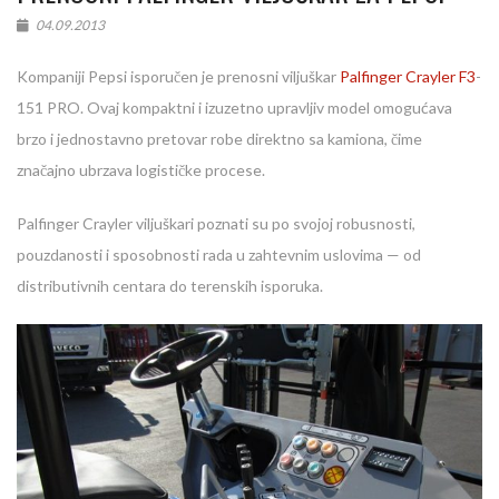
04.09.2013
Kompaniji Pepsi isporučen je prenosni viljuškar
Palfinger Crayler F3
-
151 PRO. Ovaj kompaktni i izuzetno upravljiv model omogućava
brzo i jednostavno pretovar robe direktno sa kamiona, čime
značajno ubrzava logističke procese.
Palfinger Crayler viljuškari poznati su po svojoj robusnosti,
pouzdanosti i sposobnosti rada u zahtevnim uslovima — od
distributivnih centara do terenskih isporuka.