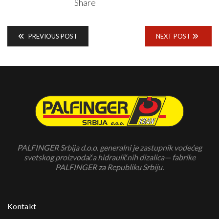
Share
PREVIOUS POST
NEXT POST
PALFINGER Srbija d.o.o. generalni je zastupnik vodećeg
svetskog proizvodača hidrauličnih dizalica— fabrike
PALFINGER za Republiku Srbiju.
Kontakt