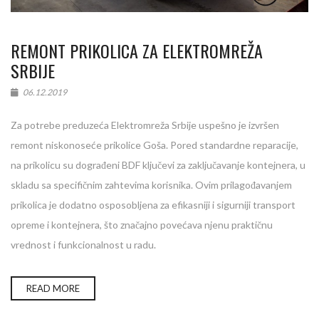
REMONT PRIKOLICA ZA ELEKTROMREŽA
SRBIJE
06.12.2019
Za potrebe preduzeća Elektromreža Srbije uspešno je izvršen
remont niskonoseće prikolice Goša. Pored standardne reparacije,
na prikolicu su dograđeni BDF ključevi za zaključavanje kontejnera, u
skladu sa specifičnim zahtevima korisnika. Ovim prilagođavanjem
prikolica je dodatno osposobljena za efikasniji i sigurniji transport
opreme i kontejnera, što značajno povećava njenu praktičnu
vrednost i funkcionalnost u radu.
READ MORE