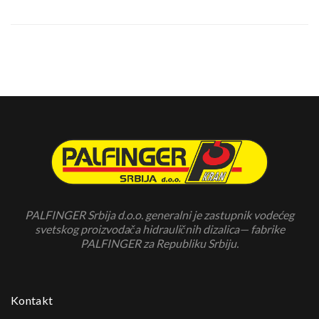
PALFINGER Srbija d.o.o. generalni je zastupnik vodećeg
svetskog proizvodača hidrauličnih dizalica— fabrike
PALFINGER za Republiku Srbiju.
Kontakt