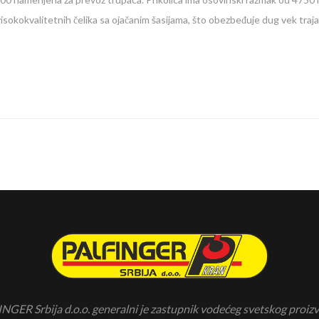
isokokvalitetnih čelika sa ojačanim šasijama, što obezbeđuje dug vek traj
NGER Srbija d.o.o. generalni je zastupnik vodećeg svetskog proiz