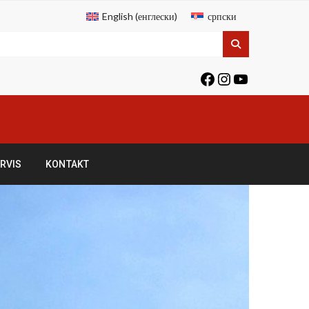
English
(
енглески
)
српски
RVIS
KONTAKT