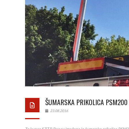
ŠUMARSKA PRIKOLICA PSM200 
23.08.2016
Za kupca SZTR Popov izrađena je šumarska prikolica PSM2