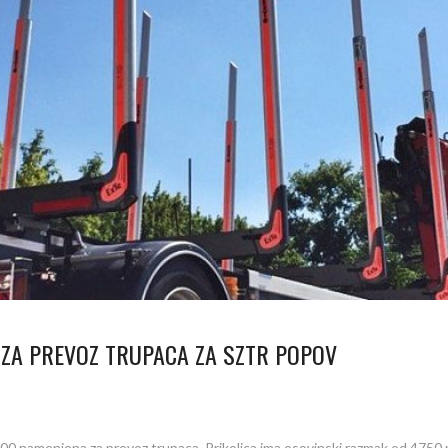
ZA PREVOZ TRUPACA ZA SZTR POPOV
00 namenjena za prevoz trupaca. Prikolica ima osovinski razmak od 4750