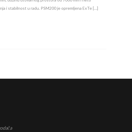
anja i stabilnost u radu. PSM200 je opremljena ExTe […]
vodača