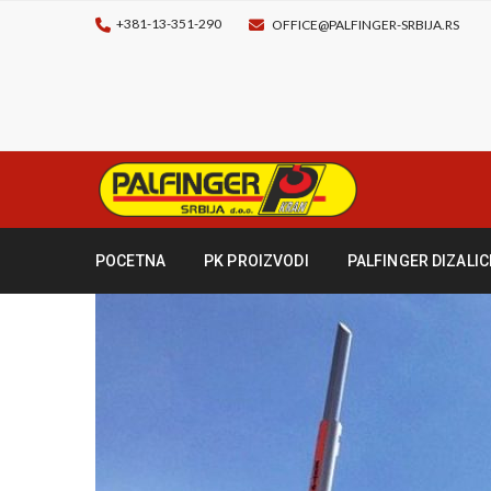
+381-13-351-290
OFFICE@PALFINGER-SRBIJA.RS
POCETNA
PK PROIZVODI
PALFINGER DIZALIC