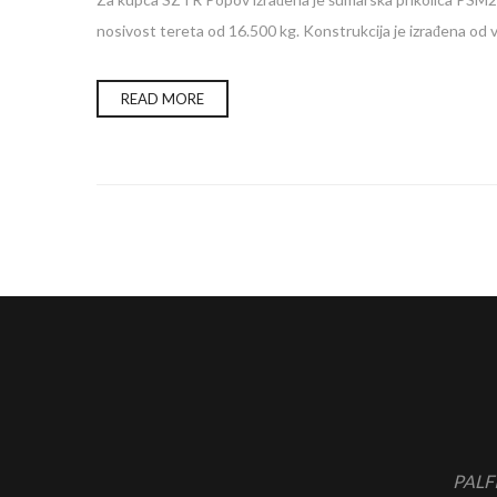
nosivost tereta od 16.500 kg. Konstrukcija je izrađena od v
READ MORE
PALFI