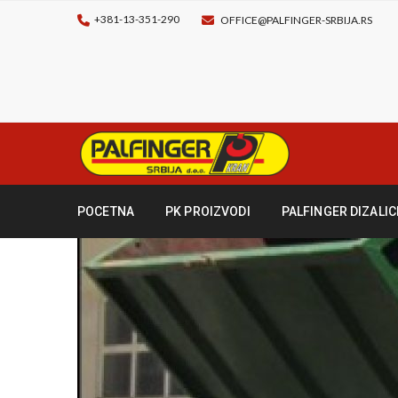
+381-13-351-290
OFFICE@PALFINGER-SRBIJA.RS
POCETNA
PK PROIZVODI
PALFINGER DIZALIC