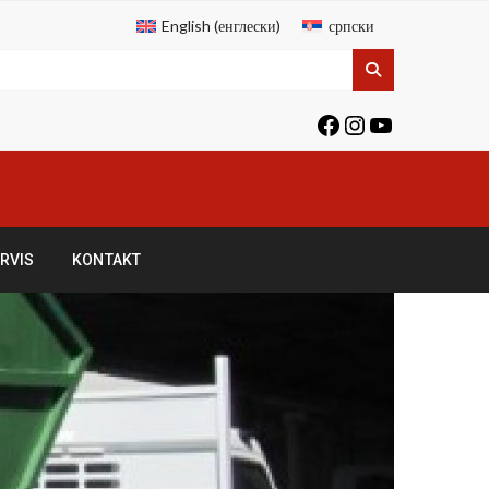
English
(
енглески
)
српски
RVIS
KONTAKT