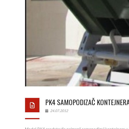
PK4 SAMOPODIZAČ KONTEJNER
24.07.2012
Model PK4 predstavlja najmanji samopodizač kontejnera u p