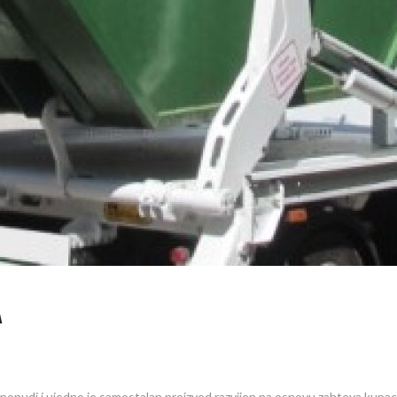
A
onudi i ujedno je samostalan proizvod razvijen na osnovu zahteva kupaca