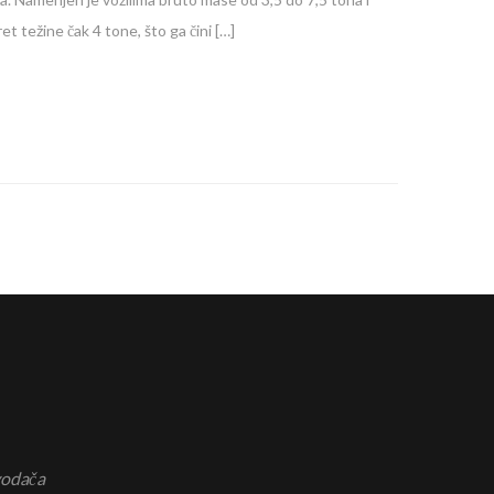
 težine čak 4 tone, što ga čini […]
vodača