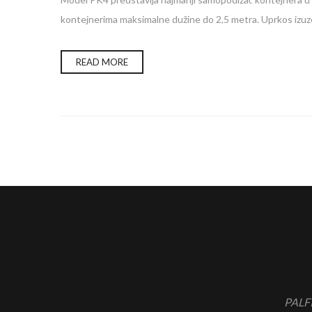
kontejnerima maksimalne dužine do 2,5 metra. Uprkos izuze
READ MORE
PALFI