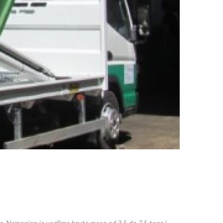
. Namenjen je vozilima bruto mase od 3,5 do 7,5 tona i