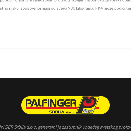
tno niskoj sopstvenoj masi od svega 980 kilograma, PK4 može podići teret
NGER Srbija d.o.o. generalni je zastupnik vodećeg svetskog proiz