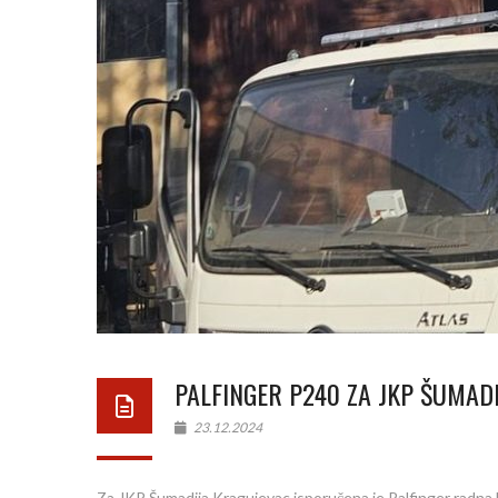
PALFINGER P240 ZA JKP ŠUMAD
23.12.2024
Za JKP Šumadija Kragujevac isporučena je Palfinger radna