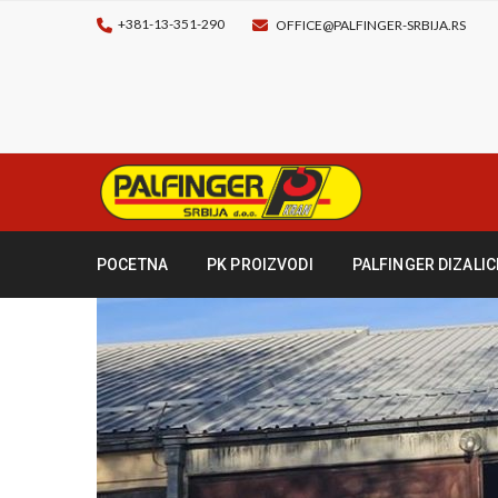
+381-13-351-290
OFFICE@PALFINGER-SRBIJA.RS
POCETNA
PK PROIZVODI
PALFINGER DIZALIC