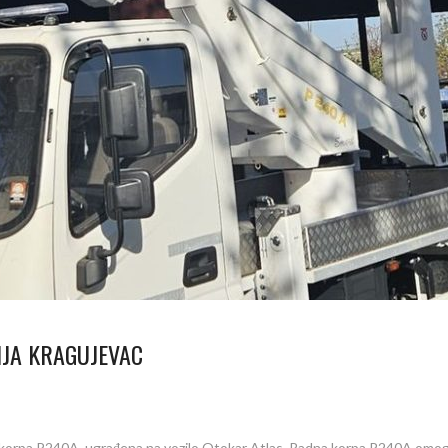
IJA KRAGUJEVAC
 korpa P240A, ugrađena na vozilo Otokar Atlas. Radna korpa P240A omoguć