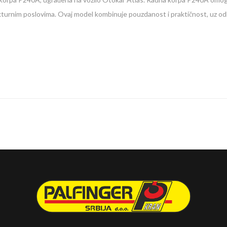
strukturnim poslovima. Ovaj model kombinuje pouzdanost i praktičnost, uz o