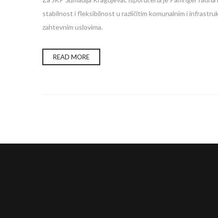
stabilnost i fleksibilnost u različitim komunalnim i infra
zahtevnim uslovima.
READ MORE