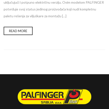
uključujući i potpuno električnu verziju. Ovim modelom PALFINGER
potvrđuje svoj status jedinog proizvođača koji nudi kompletnu
paletu rešenja za viljuškare za montažu […]
READ MORE