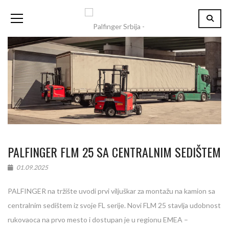
PALFINGER FLM 25 SA CENTRALNIM SEDIŠTEM
01.09.2025
PALFINGER na tržište uvodi prvi viljuškar za montažu na kamion sa
centralnim sedištem iz svoje FL serije. Novi FLM 25 stavlja udobnost
rukovaoca na prvo mesto i dostupan je u regionu EMEA –