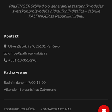
PALFINGER Srbija d.o.o. generalni je zastupnik vodećeg
svetskog proizvodača hidrauličnih dizalica— fabrike
PALFINGER za Republiku Srbiju.
Kontakt
Utve Zlatokrile 9, 26101 Pančevo
office@palfinger-srbija.rs
+381-13-351-290
Radno vreme
Radnim danom: 7:00-15:00
Vikendom i praznicima: Zatvoreno
POSTAVKE KOLAČIĆA
KONTAKTIRAJTE NAS