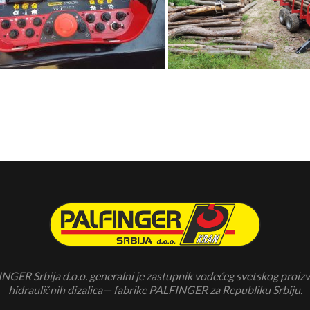
NGER Srbija d.o.o. generalni je zastupnik vodećeg svetskog proiz
hidrauličnih dizalica— fabrike PALFINGER za Republiku Srbiju.