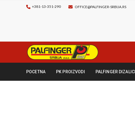
+381-13-351-290
OFFICE@PALFINGER-SRBIJA.RS
POCETNA
PK PROIZVODI
PALFINGER DIZALIC