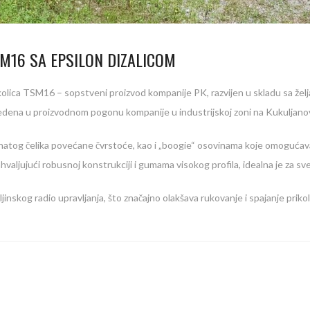
M16 SA EPSILON DIZALICOM
ikolica TSM16 – sopstveni proizvod kompanije PK, razvijen u skladu sa žel
izvedena u proizvodnom pogonu kompanije u industrijskoj zoni na Kukuljano
rnatog čelika povećane čvrstoće, kao i „boogie“ osovinama koje omoguća
ahvaljujući robusnoj konstrukciji i gumama visokog profila, idealna je za 
jinskog radio upravljanja, što značajno olakšava rukovanje i spajanje prik