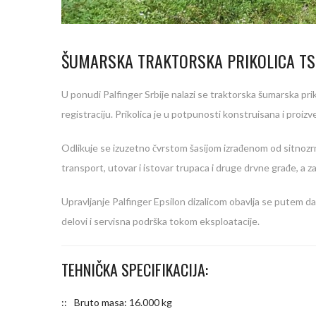
ŠUMARSKA TRAKTORSKA PRIKOLICA TS
U ponudi Palfinger Srbije nalazi se traktorska šumarska pr
registraciju. Prikolica je u potpunosti konstruisana i pro
Odlikuje se izuzetno čvrstom šasijom izrađenom od sitnoz
transport, utovar i istovar trupaca i druge drvne građe, a z
Upravljanje Palfinger Epsilon dizalicom obavlja se putem dal
delovi i servisna podrška tokom eksploatacije.
TEHNIČKA SPECIFIKACIJA:
Bruto masa: 16.000 kg