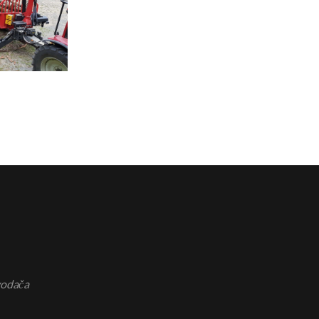
vodača