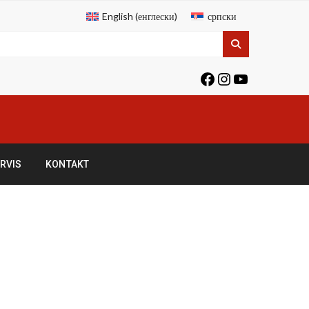
English
(
енглески
)
српски
RVIS
KONTAKT