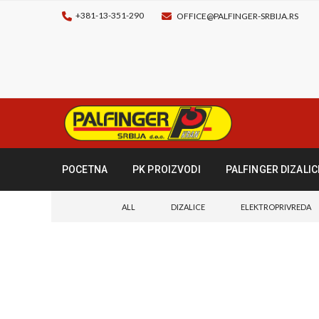
+381-13-351-290
OFFICE@PALFINGER-SRBIJA.RS
POCETNA
PK PROIZVODI
PALFINGER DIZALIC
ALL
DIZALICE
ELEKTROPRIVREDA