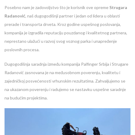
Posebno nam je zadovoljstvo što je korisnik ove opreme
Strugara
Radanović
, naš dugogodišnji partner i jedan od lidera u oblasti
prerade i transporta drveta. Kroz godine uspešnog poslovanja,
kompanija je izgradila reputaciju pouzdanog i kvalitetnog partnera,
neprestano ulažući u razvoj svog voznog parka i unapređenje
poslovnih procesa.
Dugogodišnja saradnja između kompanija Palfinger Srbija i Strugare
Radanović zasnovana je na međusobnom poverenju, kvalitetu i
zajedničkoj posvećenosti vrhunskim rezultatima. Zahvaljujemo se
na ukazanom poverenju i radujemo se nastavku uspešne saradnje
na budućim projektima.