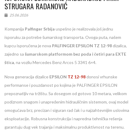
STRUGARA RADANOVIĆ
25.06.2026
Kompanija
Palfinger Srbija
uspešno je realizovala još jednu
isporuku za potrebe šumarskog transporta. Ovoga puta, našem
kupcu isporučena je nova
PALFINGER EPSILON TZ 12-98
dizalica,
zajedno sa
šumarskom platformom bez poda i četiri para EXTE
štica
, na vozilu Mercedes Benz Arcos 5 3341 6×4.
Nova generacija dizalice
EPSILON
TZ 12-98
donosi vrhunske
performanse i pouzdanost po kojima je PALFINGER EPSILON
prepoznatljiv na tržištu. Sa dosegom od gotovo 10 metara, velikom
podiznom snagom i unapređenim hidrauličnim sistemom, ovaj model
omogućava brz, precizan i siguran rad čak i u najzahtevnijim uslovima
eksploatacije. Robusna konstrukcija i napredna tehnička rešenja
garantuju dug vek trajanja i maksimalnu produktivnost na terenu.