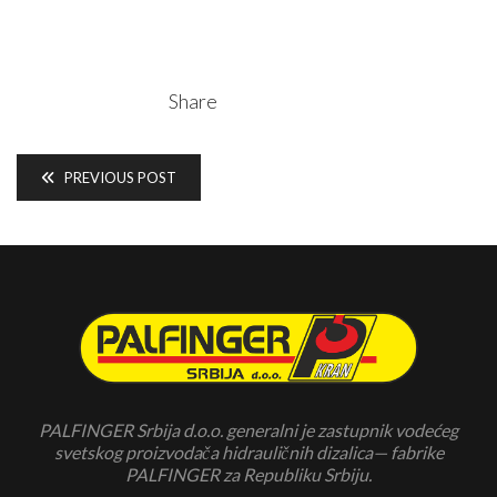
Share
PREVIOUS POST
PALFINGER Srbija d.o.o. generalni je zastupnik vodećeg
svetskog proizvodača hidrauličnih dizalica— fabrike
PALFINGER za Republiku Srbiju.