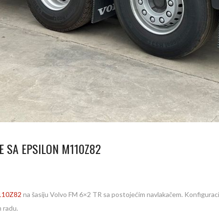
E SA EPSILON M110Z82
110Z82
na šasiju Volvo FM 6×2 TR sa postojećim navlakačem. Konfigurac
 radu.