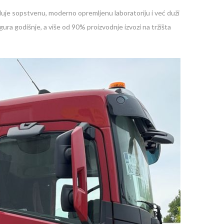
eduje sopstvenu, moderno opremljenu laboratoriju i već duži
ura godišnje, a više od 90% proizvodnje izvozi na tržišta