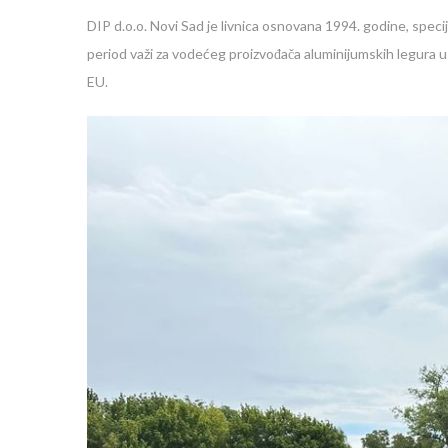
DIP d.o.o. Novi Sad je livnica osnovana 1994. godine, spec
period važi za vodećeg proizvođača aluminijumskih legura u 
EU.