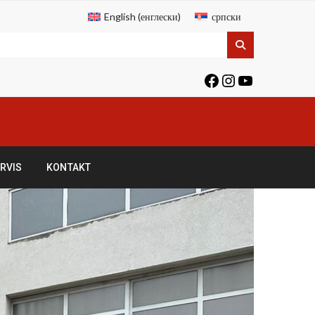
English
(
енглески
)
српски
RVIS
KONTAKT