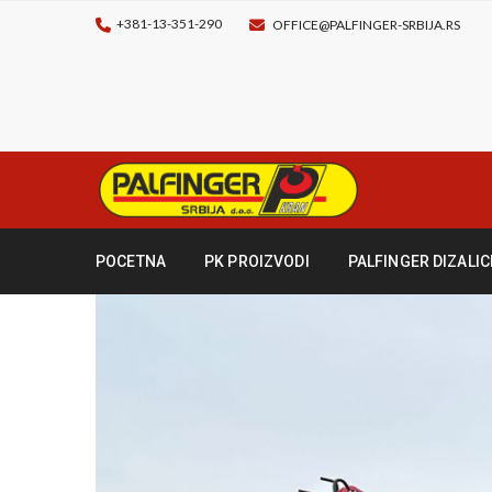
+381-13-351-290
OFFICE@PALFINGER-SRBIJA.RS
POCETNA
PK PROIZVODI
PALFINGER DIZALIC