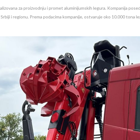
ijalizovana za proizvodnju i promet aluminijumskih legura. Kompanija pos
Srbiji i regionu. Prema podacima kompanije, ostvaruje oko 10.000 tona leg