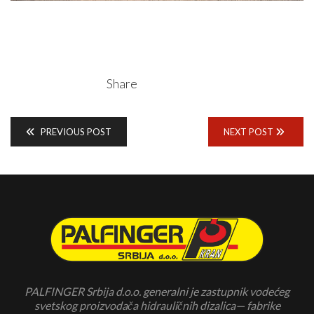
Share
PREVIOUS POST
NEXT POST
PALFINGER Srbija d.o.o. generalni je zastupnik vodećeg
svetskog proizvodača hidrauličnih dizalica— fabrike