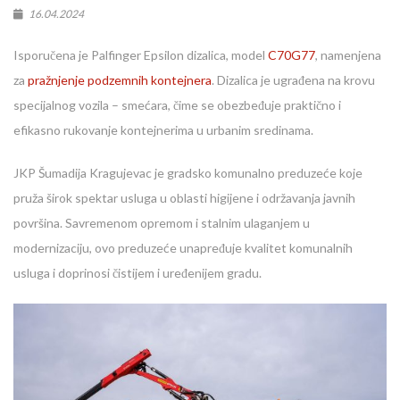
16.04.2024
Isporučena je Palfinger Epsilon dizalica, model
C70G77
, namenjena
za
pražnjenje podzemnih kontejnera
. Dizalica je ugrađena na krovu
specijalnog vozila – smećara, čime se obezbeđuje praktično i
efikasno rukovanje kontejnerima u urbanim sredinama.
JKP Šumadija Kragujevac je gradsko komunalno preduzeće koje
pruža širok spektar usluga u oblasti higijene i održavanja javnih
površina. Savremenom opremom i stalnim ulaganjem u
modernizaciju, ovo preduzeće unapređuje kvalitet komunalnih
usluga i doprinosi čistijem i uređenijem gradu.