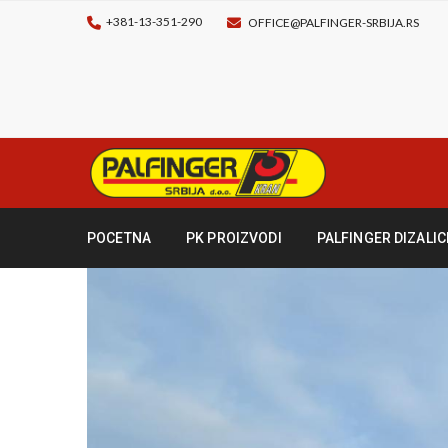
+381-13-351-290
OFFICE@PALFINGER-SRBIJA.RS
POCETNA
PK PROIZVODI
PALFINGER DIZALIC