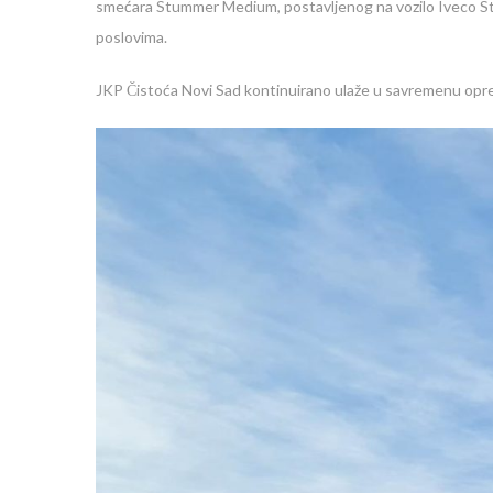
smećara Stummer Medium, postavljenog na vozilo Iveco St
poslovima.
JKP Čistoća Novi Sad kontinuirano ulaže u savremenu opremu 