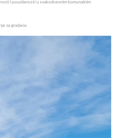
snosti i pouzdanosti u svakodnevnim komunalnim
nje za građane.