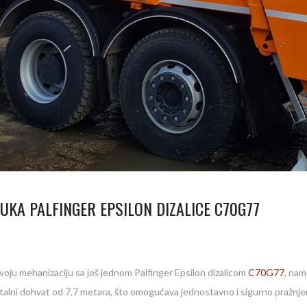
UKA PALFINGER EPSILON DIZALICE C70G77
oju mehanizaciju sa još jednom Palfinger Epsilon dizalicom
C70G77
, na
ontalni dohvat od 7,7 metara, što omogućava jednostavno i sigurno pražnj