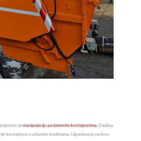
menjenom za
manipulaciju podzemnim kontejnerima
. Dizalica
enje kontejnera u urbanim sredinama. Ugrađena je na krov