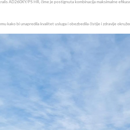
ralis AD260XY/PS HR, čime je postignuta kombinacija maksimalne efika
kako bi unapredila kvalitet usluga i obezbedila čistije i zdravije okruže