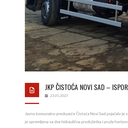
JKP ČISTOĆA NOVI SAD – ISPOR
23.01.2023
Javno komunalno preduzeće Čistoća Novi Sad pojačalo je sv
je opremljena sa dva hidraulična produžetka i pruža horiz