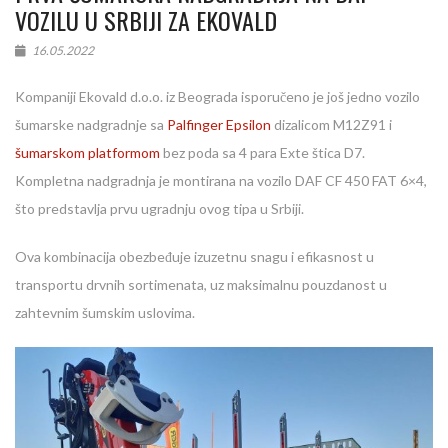
VOZILU U SRBIJI ZA EKOVALD
16.05.2022
Kompaniji Ekovald d.o.o. iz Beograda isporučeno je još jedno vozilo
šumarske nadgradnje sa
Palfinger Epsilon
dizalicom M12Z91 i
šumarskom platformom
bez poda sa 4 para Exte štica D7.
Kompletna nadgradnja je montirana na vozilo DAF CF 450 FAT 6×4,
što predstavlja prvu ugradnju ovog tipa u Srbiji.
Ova kombinacija obezbeđuje izuzetnu snagu i efikasnost u
transportu drvnih sortimenata, uz maksimalnu pouzdanost u
zahtevnim šumskim uslovima.