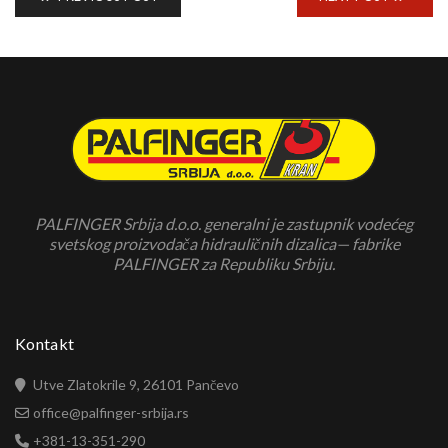
PALFINGER Srbija d.o.o. generalni je zastupnik vodećeg
svetskog proizvodača hidrauličnih dizalica— fabrike
PALFINGER za Republiku Srbiju.
Kontakt
Utve Zlatokrile 9, 26101 Pančevo
office@palfinger-srbija.rs
+381-13-351-290