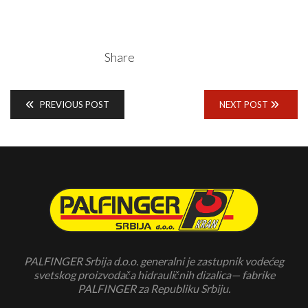
Share
PREVIOUS POST
NEXT POST
PALFINGER Srbija d.o.o. generalni je zastupnik vodećeg
svetskog proizvodača hidrauličnih dizalica— fabrike
PALFINGER za Republiku Srbiju.