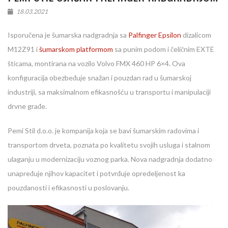
18.03.2021
Isporučena je šumarska nadgradnja sa
Palfinger Epsilon
dizalicom
M12Z91 i
šumarskom platformom
sa punim podom i čeličnim EXTE
šticama, montirana na vozilo Volvo FMX 460 HP 6×4. Ova
konfiguracija obezbeđuje snažan i pouzdan rad u šumarskoj
industriji, sa maksimalnom efikasnošću u transportu i manipulaciji
drvne građe.
Pemi Stil d.o.o. je kompanija koja se bavi šumarskim radovima i
transportom drveta, poznata po kvalitetu svojih usluga i stalnom
ulaganju u modernizaciju voznog parka. Nova nadgradnja dodatno
unapređuje njihov kapacitet i potvrđuje opredeljenost ka
pouzdanosti i efikasnosti u poslovanju.