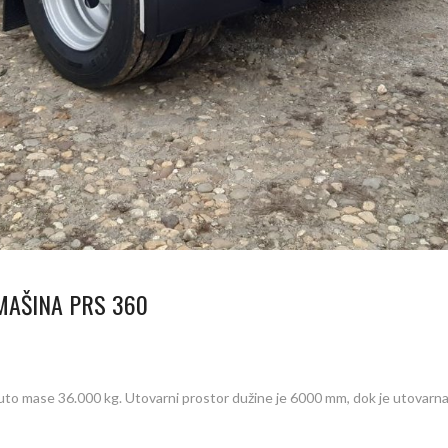
MAŠINA PRS 360
to mase 36.000 kg. Utovarni prostor dužine je 6000 mm, dok je utovarna 