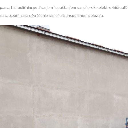
ama, hidrauličnim podizanjem i spuštanjem rampi preko elektro-hidrauli
 sa zatezačima za učvršćenje rampi u transportnom položaju.