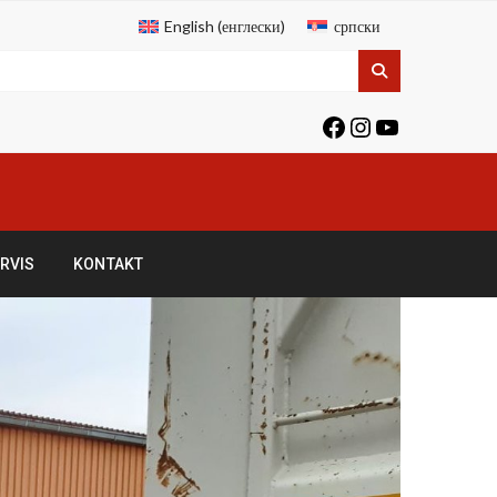
English
(
енглески
)
српски
RVIS
KONTAKT