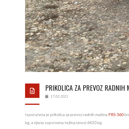
PRIKOLICA ZA PREVOZ RADNIH 
17.02.2021
Isporučena je prikolica za prevoz radnih mašina
PRS 360
bru
kg, a njena sopstvena težina iznosi 6420 kg.