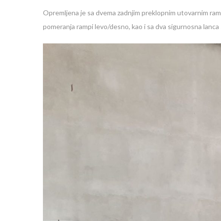
Opremljena je sa dvema zadnjim preklopnim utovarnim ramp
pomeranja rampi levo/desno, kao i sa dva sigurnosna lanca