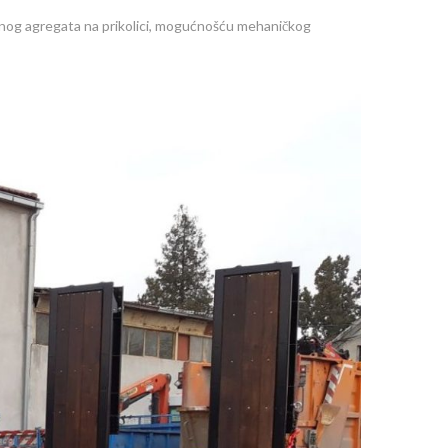
čnog agregata na prikolici, mogućnošću mehaničkog