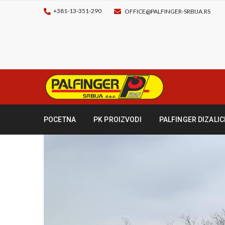
+381-13-351-290
OFFICE@PALFINGER-SRBIJA.RS
POCETNA
PK PROIZVODI
PALFINGER DIZALIC