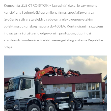
Kompanija „ELEKTROISTOK – Izgradnja“ d.o.o. je savremeno
koncipirana i tehnološki opremljena firma, specijalizovana za
izvođenje svih vrsta elektro radova na elektroenergetskim
objektima pogonskog napona do 400 kV. Kontinuiranim razvojem,
inovacijama i društveno odgovornim pristupom, doprinosi
stabilnosti i modernizaciji elektroenergetskog sistema Republike
Srbije.