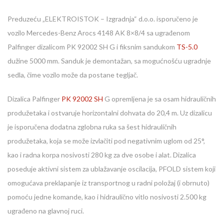
Preduzeću „ELEKTROISTOK – Izgradnja“ d.o.o. isporučeno je
vozilo Mercedes-Benz Arocs 4148 AK 8×8/4 sa ugrađenom
Palfinger dizalicom PK 92002 SH G i fiksnim sandukom
TS-5.0
dužine 5000 mm. Sanduk je demontažan, sa mogućnošću ugradnje
sedla, čime vozilo može da postane tegljač.
Dizalica Palfinger
PK 92002 SH
G opremljena je sa osam hidrauličnih
produžetaka i ostvaruje horizontalni dohvata do 20,4 m. Uz dizalicu
je isporučena dodatna zglobna ruka sa šest hidrauličnih
produžetaka, koja se može izvlačiti pod negativnim uglom od 25°,
kao i radna korpa nosivosti 280 kg za dve osobe i alat. Dizalica
poseduje aktivni sistem za ublažavanje oscilacija, PFOLD sistem koji
omogućava preklapanje iz transportnog u radni položaj (i obrnuto)
pomoću jedne komande, kao i hidraulično vitlo nosivosti 2.500 kg
ugrađeno na glavnoj ruci.