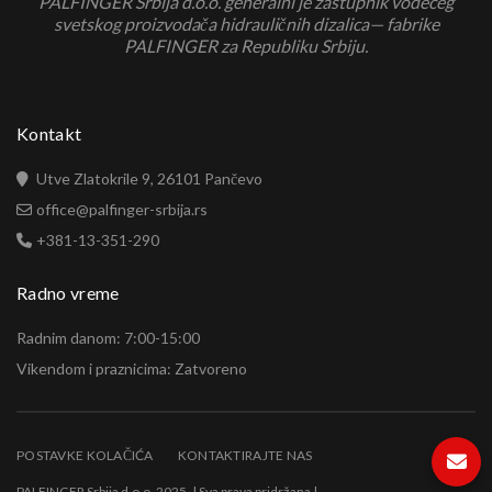
PALFINGER Srbija d.o.o. generalni je zastupnik vodećeg
svetskog proizvodača hidrauličnih dizalica— fabrike
PALFINGER za Republiku Srbiju.
Kontakt
Utve Zlatokrile 9, 26101 Pančevo
office@palfinger-srbija.rs
+381-13-351-290
Radno vreme
Radnim danom: 7:00-15:00
Vikendom i praznicima: Zatvoreno
POSTAVKE KOLAČIĆA
KONTAKTIRAJTE NAS
PALFINGER Srbija d.o.o. 2025. | Sva prava pridržana |