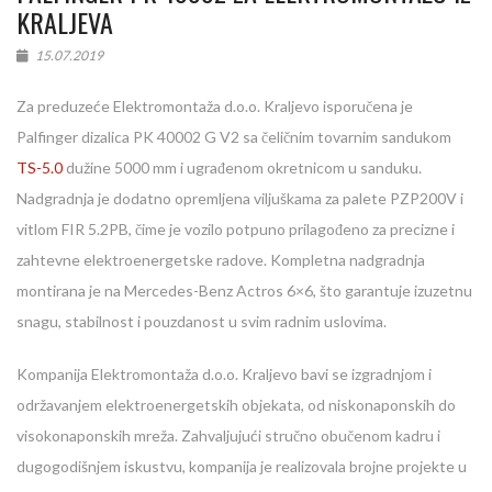
KRALJEVA
15.07.2019
Za preduzeće Elektromontaža d.o.o. Kraljevo isporučena je
Palfinger dizalica PK 40002 G V2 sa čeličnim tovarnim sandukom
TS-5.0
dužine 5000 mm i ugrađenom okretnicom u sanduku.
Nadgradnja je dodatno opremljena viljuškama za palete PZP200V i
vitlom FIR 5.2PB, čime je vozilo potpuno prilagođeno za precizne i
zahtevne elektroenergetske radove. Kompletna nadgradnja
montirana je na Mercedes-Benz Actros 6×6, što garantuje izuzetnu
snagu, stabilnost i pouzdanost u svim radnim uslovima.
Kompanija Elektromontaža d.o.o. Kraljevo bavi se izgradnjom i
održavanjem elektroenergetskih objekata, od niskonaponskih do
visokonaponskih mreža. Zahvaljujući stručno obučenom kadru i
dugogodišnjem iskustvu, kompanija je realizovala brojne projekte u