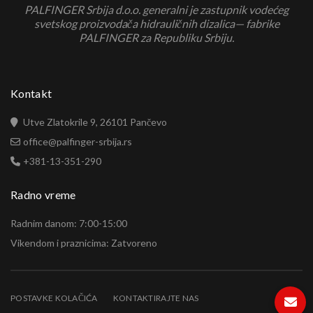
PALFINGER Srbija d.o.o. generalni je zastupnik vodećeg
svetskog proizvodača hidrauličnih dizalica— fabrike
PALFINGER za Republiku Srbiju.
Kontakt
Utve Zlatokrile 9, 26101 Pančevo
office@palfinger-srbija.rs
+381-13-351-290
Radno vreme
Radnim danom: 7:00-15:00
Vikendom i praznicima: Zatvoreno
POSTAVKE KOLAČIĆA
KONTAKTIRAJTE NAS