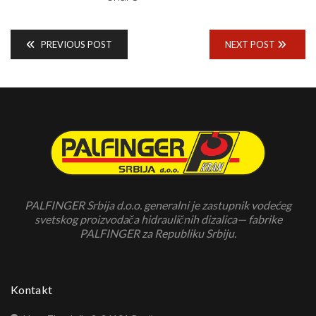
PREVIOUS POST
NEXT POST
PALFINGER Srbija d.o.o. generalni je zastupnik vodećeg
svetskog proizvodača hidrauličnih dizalica— fabrike
PALFINGER za Republiku Srbiju.
Kontakt