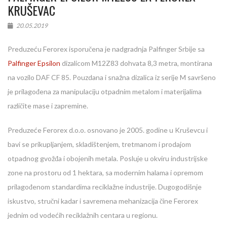
KRUŠEVAC
20.05.2019
Preduzeću Ferorex isporučena je nadgradnja Palfinger Srbije sa
Palfinger Epsilon
dizalicom M12Z83 dohvata 8,3 metra, montirana
na vozilo DAF CF 85. Pouzdana i snažna dizalica iz serije M savršeno
je prilagođena za manipulaciju otpadnim metalom i materijalima
različite mase i zapremine.
Preduzeće Ferorex d.o.o. osnovano je 2005. godine u Kruševcu i
bavi se prikupljanjem, skladištenjem, tretmanom i prodajom
otpadnog gvožđa i obojenih metala. Posluje u okviru industrijske
zone na prostoru od 1 hektara, sa modernim halama i opremom
prilagođenom standardima reciklažne industrije. Dugogodišnje
iskustvo, stručni kadar i savremena mehanizacija čine Ferorex
jednim od vodećih reciklažnih centara u regionu.