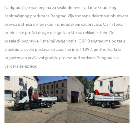
Nadgradnja je namenjena za svakodnevne zadatke Gradskog
saobraćajnog preduzeća Beograd, čija osnovna delatnost obuhvata
prevoz putnika u gradskom i prigradskom saobraćaju. Osim toga,
preduzeće pruža i druge usluge kao što su reklame, tehnički
pregledi, popravke i iznajmljivanje vozila. GSP Beograd ima bogatu
tradiciju, a svoje poslovanje započeo je još 1892. godine, kada je
organizovan prvi javni gradski prevoz pod nazivom Beogradska
varoška železnica.