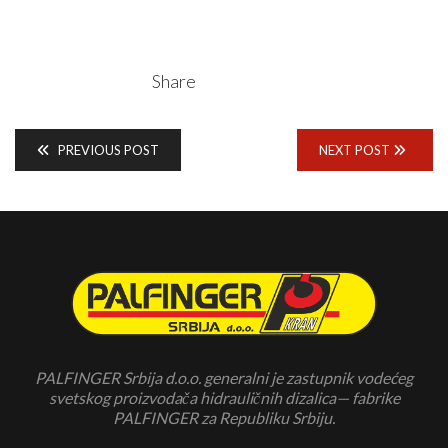
Share
PREVIOUS POST
NEXT POST
PALFINGER Srbija d.o.o. generalni je zastupnik vodećeg
svetskog proizvodača hidrauličnih dizalica— fabrike
PALFINGER za Republiku Srbiju.