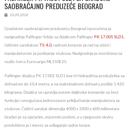
SAOBRAĆAJNO PREDUZEĆE BEOGRAD
10.09.2018
Gradskom saobraćajnom preduzeću Beograd isporučena je
nadgradnja Palfinger Srbije sa dizalicom Palfinger
PK 17.001 SLD1
,
čeličnim sandukom
TS-4.0
, radnom korpom za rad na visini i
manipulatorom za podizanje stubova. Nadgradnja je montirana na
vozilo Iveco Eurocargo ML150E25.
Palfinger dizalica PK 17.001 SLD1 ima tri hidraulična produžetka sa
dohvatom do 10,4 metra, a na maksimalnom dohvatu podiže 1.420
kilograma. Dizalica se upravlja putem daljinske komande sa šest
funkcija i omogućava jednostavno priključivanje manipulatora za
stubove. Čelični sanduk dimenzija 4000 x 2400 x 600 milimetara
izrađen je sa ojačanim, otpornim podom, a u njegovom okviru
predviđeno je i mesto za odlaganje radne korpe.