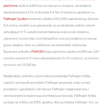
platforme
dužine 6.600 mm za transport trupaca, opremljene
aluminijumskim ExTe stubovima E6. Na tri kamiona ugrađene su
Palfinger Epsilon
šumarske dizalice M12Z83 maksimalnog dohvata
8,3 metra, modeli nove generacije sa produženim radnim vekom
zahvaljujući KTL kataforeznom lakiranju koje pruža dodatnu
otpornost na koroziju. Sve hidraulične cevi postavljene su unutar
grane dizalice, čime su zaštićene od mehaničkih oštećenja.
Šumarske prikolice
PSM180
imaju platformu dužine 6.000 mm, SAF
osovine nosivosti 9 tona i aluminijumske ExTe stubove, uz korisnu
nosivost od 14.300 kg.
Nadgradnje i prikolice isporučila je kompanija Palfinger Srbija,
zvanični zastupnik austrijske Palfinger grupacije, koja se bavi
prodajom i ugradnjom svih tipova Palfinger nadgradnji, kao i
servisiranjem kompletnog asortimana proizvoda. Palfinger Srbija
posluje na tržištu od 2005. godine, dok austrijska Palfinger AG, sa