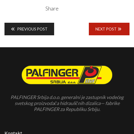
Share
PREVIOUS POST
NEXT POST
PALFINGER Srbija d.o.o. generalni je zastupnik vodećeg
svetskog proizvodača hidrauličnih dizalica— fabrike
PALFINGER za Republiku Srbiju.
Kontakt