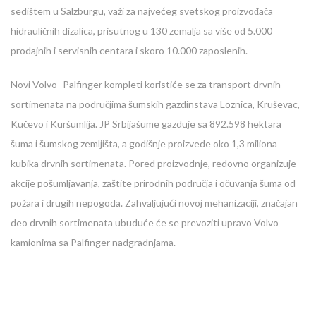
sedištem u Salzburgu, važi za najvećeg svetskog proizvođača
hidrauličnih dizalica, prisutnog u 130 zemalja sa više od 5.000
prodajnih i servisnih centara i skoro 10.000 zaposlenih.
Novi Volvo–Palfinger kompleti koristiće se za transport drvnih
sortimenata na područjima šumskih gazdinstava Loznica, Kruševac,
Kučevo i Kuršumlija. JP Srbijašume gazduje sa 892.598 hektara
šuma i šumskog zemljišta, a godišnje proizvede oko 1,3 miliona
kubika drvnih sortimenata. Pored proizvodnje, redovno organizuje
akcije pošumljavanja, zaštite prirodnih područja i očuvanja šuma od
požara i drugih nepogoda. Zahvaljujući novoj mehanizaciji, značajan
deo drvnih sortimenata ubuduće će se prevoziti upravo Volvo
kamionima sa Palfinger nadgradnjama.