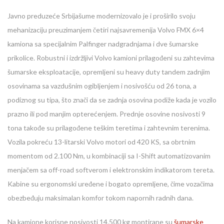
Javno preduzeće Srbijašume modernizovalo je i proširilo svoju
mehanizaciju preuzimanjem četiri najsavremenija Volvo FMX 6×4
kamiona sa specijalnim Palfinger nadgradnjama i dve šumarske
prikolice. Robustni i izdržljivi Volvo kamioni prilagođeni su zahtevima
šumarske eksploatacije, opremljeni su heavy duty tandem zadnjim
osovinama sa vazdušnim ogibljenjem i nosivošću od 26 tona, a
podiznog su tipa, što znači da se zadnja osovina podiže kada je vozilo
prazno ili pod manjim opterećenjem. Prednje osovine nosivosti 9
tona takođe su prilagođene teškim teretima i zahtevnim terenima.
Vozila pokreću 13-litarski Volvo motori od 420 KS, sa obrtnim
momentom od 2.100 Nm, u kombinaciji sa I-Shift automatizovanim
menjačem sa off-road softverom i elektronskim indikatorom tereta.
Kabine su ergonomski uređene i bogato opremljene, čime vozačima
obezbeđuju maksimalan komfor tokom napornih radnih dana.
Na kamione korisne nosivosti 14.500 kg montirane su
šumarske