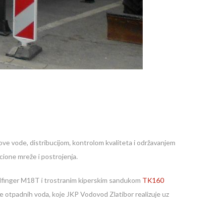
ve vode, distribucijom, kontrolom kvaliteta i održavanjem
cione mreže i postrojenja.
lfinger M18T i trostranim kiperskim sandukom
TK160
je otpadnih voda, koje JKP Vodovod Zlatibor realizuje uz