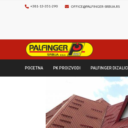
+381-13-351-290
OFFICE@PALFINGER-SRBIJA.RS
POCETNA
PK PROIZVODI
PALFINGER DIZALIC