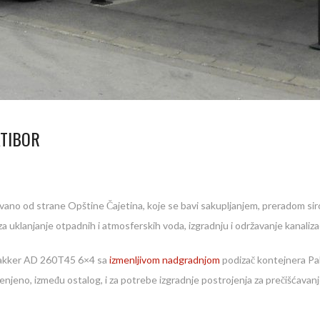
ATIBOR
o od strane Opštine Čajetina, koje se bavi sakupljanjem, preradom siro
 uklanjanje otpadnih i atmosferskih voda, izgradnju i održavanje kanaliza
rakker AD 260T45 6×4 sa
izmenljivom nadgradnjom
podizač kontejnera Pa
njeno, između ostalog, i za potrebe izgradnje postrojenja za prečišćavan