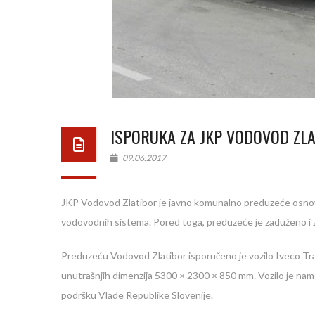
ISPORUKA ZA JKP VODOVOD ZL
09.06.2017
JKP Vodovod Zlatibor je javno komunalno preduzeće osnovan
vodovodnih sistema. Pored toga, preduzeće je zaduženo i za
Preduzeću Vodovod Zlatibor isporučeno je vozilo Iveco T
unutrašnjih dimenzija 5300 × 2300 × 850 mm. Vozilo je name
podršku Vlade Republike Slovenije.