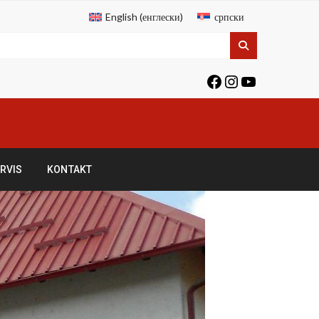
English
(
енглески
)
српски
RVIS
KONTAKT