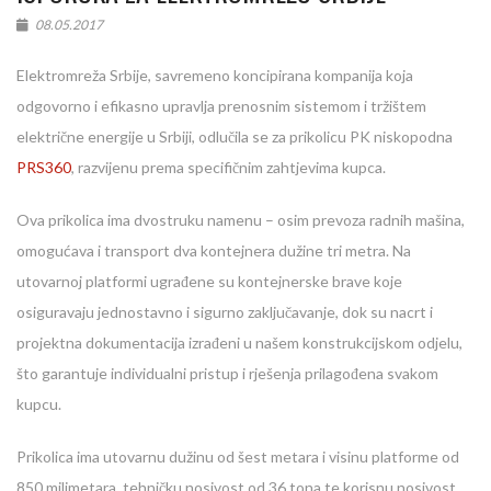
08.05.2017
Elektromreža Srbije, savremeno koncipirana kompanija koja
odgovorno i efikasno upravlja prenosnim sistemom i tržištem
električne energije u Srbiji, odlučila se za prikolicu PK niskopodna
PRS360
, razvijenu prema specifičnim zahtjevima kupca.
Ova prikolica ima dvostruku namenu – osim prevoza radnih mašina,
omogućava i transport dva kontejnera dužine tri metra. Na
utovarnoj platformi ugrađene su kontejnerske brave koje
osiguravaju jednostavno i sigurno zaključavanje, dok su nacrt i
projektna dokumentacija izrađeni u našem konstrukcijskom odjelu,
što garantuje individualni pristup i rješenja prilagođena svakom
kupcu.
Prikolica ima utovarnu dužinu od šest metara i visinu platforme od
850 milimetara, tehničku nosivost od 36 tona te korisnu nosivost