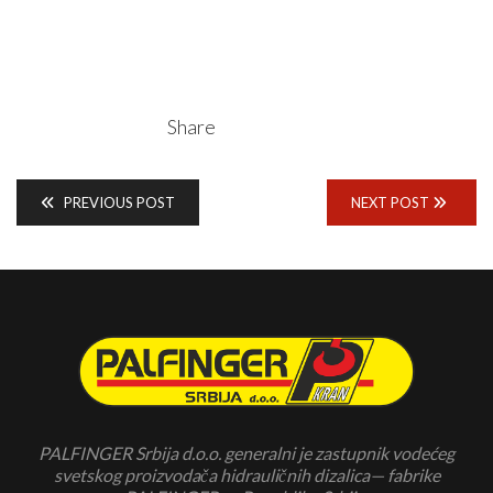
Share
PREVIOUS POST
NEXT POST
PALFINGER Srbija d.o.o. generalni je zastupnik vodećeg
svetskog proizvodača hidrauličnih dizalica— fabrike