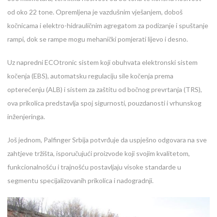
od oko 22 tone. Opremljena je vazdušnim vješanjem, doboš
kočnicama i elektro-hidrauličnim agregatom za podizanje i spuštanje
rampi, dok se rampe mogu mehanički pomjerati lijevo i desno.
Uz napredni ECOtronic sistem koji obuhvata elektronski sistem
kočenja (EBS), automatsku regulaciju sile kočenja prema
opterećenju (ALB) i sistem za zaštitu od bočnog prevrtanja (TRS),
ova prikolica predstavlja spoj sigurnosti, pouzdanosti i vrhunskog
inženjeringa.
Još jednom, Palfinger Srbija potvrđuje da uspješno odgovara na sve
zahtjeve tržišta, isporučujući proizvode koji svojim kvalitetom,
funkcionalnošću i trajnošću postavljaju visoke standarde u
segmentu specijalizovanih prikolica i nadogradnji.