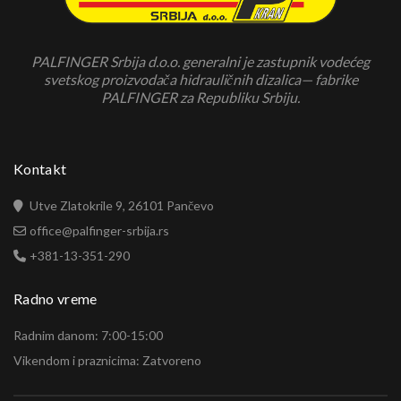
PALFINGER Srbija d.o.o. generalni je zastupnik vodećeg
svetskog proizvodača hidrauličnih dizalica— fabrike
PALFINGER za Republiku Srbiju.
Kontakt
Utve Zlatokrile 9, 26101 Pančevo
office@palfinger-srbija.rs
+381-13-351-290
Radno vreme
Radnim danom: 7:00-15:00
Vikendom i praznicima: Zatvoreno