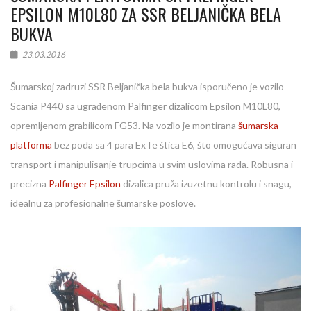
EPSILON M10L80 ZA SSR BELJANIČKA BELA
BUKVA
23.03.2016
Šumarskoj zadruzi SSR Beljanička bela bukva isporučeno je vozilo
Scania P440 sa ugrađenom Palfinger dizalicom Epsilon M10L80,
opremljenom grabilicom FG53. Na vozilo je montirana
šumarska
platforma
bez poda sa 4 para ExTe štica E6, što omogućava siguran
transport i manipulisanje trupcima u svim uslovima rada. Robusna i
precizna
Palfinger Epsilon
dizalica pruža izuzetnu kontrolu i snagu,
idealnu za profesionalne šumarske poslove.