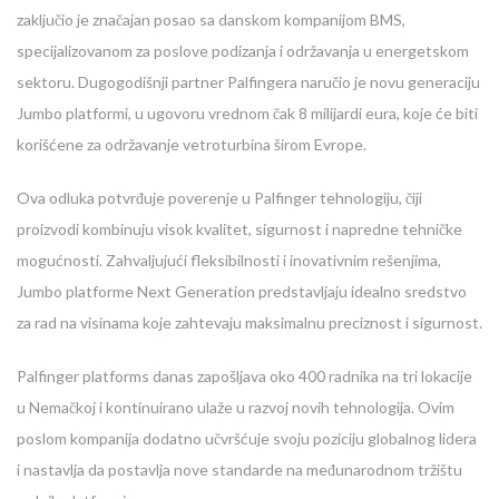
zaključio je značajan posao sa danskom kompanijom BMS,
specijalizovanom za poslove podizanja i održavanja u energetskom
sektoru. Dugogodišnji partner Palfingera naručio je novu generaciju
Jumbo platformi, u ugovoru vrednom čak 8 milijardi eura, koje će biti
korišćene za održavanje vetroturbina širom Evrope.
Ova odluka potvrđuje poverenje u Palfinger tehnologiju, čiji
proizvodi kombinuju visok kvalitet, sigurnost i napredne tehničke
mogućnosti. Zahvaljujući fleksibilnosti i inovativnim rešenjima,
Jumbo platforme Next Generation predstavljaju idealno sredstvo
za rad na visinama koje zahtevaju maksimalnu preciznost i sigurnost.
Palfinger platforms danas zapošljava oko 400 radnika na tri lokacije
u Nemačkoj i kontinuirano ulaže u razvoj novih tehnologija. Ovim
poslom kompanija dodatno učvršćuje svoju poziciju globalnog lidera
i nastavlja da postavlja nove standarde na međunarodnom tržištu