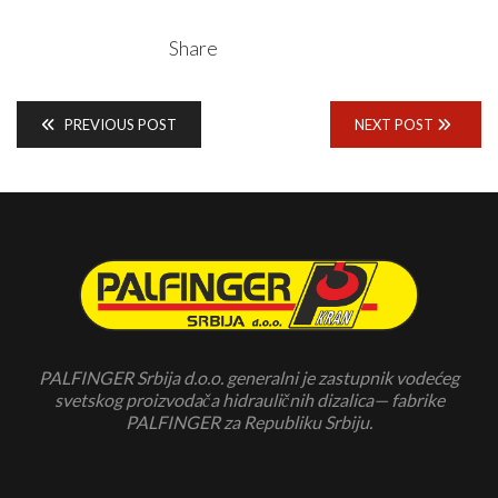
Share
PREVIOUS POST
NEXT POST
PALFINGER Srbija d.o.o. generalni je zastupnik vodećeg
svetskog proizvodača hidrauličnih dizalica— fabrike
PALFINGER za Republiku Srbiju.