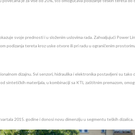
 povećana je za više od 20%, što omogućava podizanje teških tereta do 8,2
kazuje svoje prednosti i u složenim uslovima rada. Zahvaljujući Power Lin
om podizanja tereta kroz uske otvore ili pri radu u ograničenim prostorim
lnom dizajnu. Svi senzori, hidraulika i elektronika postavljeni su tako 
 od sintetičkih materijala, u kombinaciji sa KTL zaštitnim premazom, om
artala 2015. godine i donosi novu dimenziju u segmentu teških dizalica.