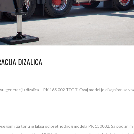
RACIJA DIZALICA
ovu generaciju dizalica – PK 165.002 TEC 7. Ovaj model je dizajniran za v
segom i za tonu je lakša od prethodnog modela PK 150002. Sa podiznim 