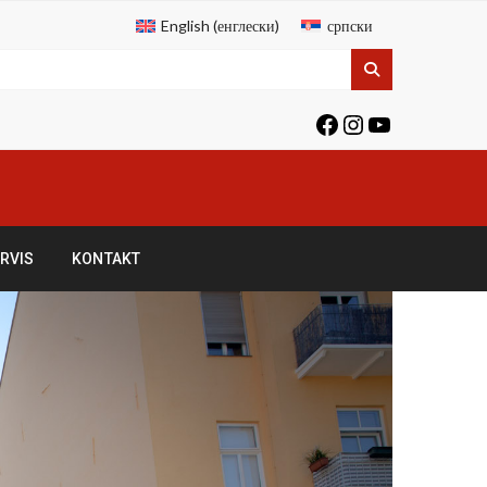
English
(
енглески
)
српски
RVIS
KONTAKT