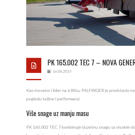
PK 165.002 TEC 7 – NOVA GENE
16.06.2015
Kao inovator i lider na tržištu, PALFINGER je predstavio n
pogledu težine i performansi.
Više snage uz manju masu
PK 165.002 TEC 7 kombinuje izuzetnu snagu sa visokim do