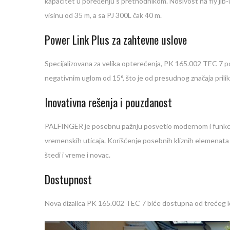
kapacitet u poređenju s prethodnikom. Nosivost na fly jib-u
visinu od 35 m, a sa PJ 300L čak 40 m.
Power Link Plus za zahtevne uslove
Specijalizovana za velika opterećenja, PK 165.002 TEC 7 po
negativnim uglom od 15°, što je od presudnog značaja prilik
Inovativna rešenja i pouzdanost
PALFINGER je posebnu pažnju posvetio modernom i funkciona
vremenskih uticaja. Korišćenje posebnih kliznih elemenata
štedi i vreme i novac.
Dostupnost
Nova dizalica PK 165.002 TEC 7 biće dostupna od trećeg kv