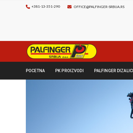
+381-13-351-290
OFFICE@PALFINGER-SRBIJA.RS
POCETNA
PK PROIZVODI
PALFINGER DIZALIC