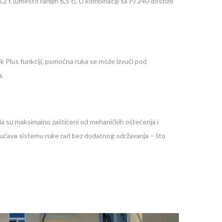
 t (umesto ranijih 6,5 t). U kombinaciji sa PJ 240 dostiže
k Plus funkciji, pomoćna ruka se može izvući pod
a.
da su maksimalno zaštićeni od mehaničkih oštećenja i
ogućava sistemu ruke rad bez dodatnog održavanja – što