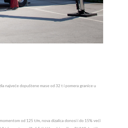
ozila najveće dopuštene mase od 32 t i pomera granice u
momentom od 125 t/m, nova dizalica donosi i do 15% veći