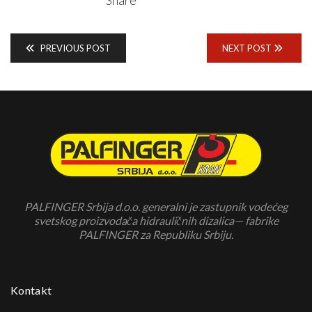
PREVIOUS POST
NEXT POST
PALFINGER Srbija d.o.o. generalni je zastupnik vodećeg
svetskog proizvodača hidrauličnih dizalica— fabrike
PALFINGER za Republiku Srbiju.
Kontakt