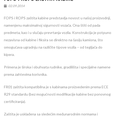
02.09.2014
FOPS i ROPS zaštita kabine predstavlja novost u našoj proizvodnji,
namenjenu maksimalnoj sigurnosti vozača. Ona štiti od pada
predmeta, kao i u slučaju prevrtanja vozila. Konstrukcija je potpuno
nezavisna od kabine i fiksira se direktno na šasiju kamiona, što
omogućava ugradnju na različite tipove vozila – od tegljača do
kipera.
Primena je široka i obuhvata rudnike, gradilišta i specijalne namene
prema zahtevima korisnika.
FR01 zaštita kompatibilna je s kabinama proizvedenim prema ECE
R29 standardu (bez mogućnosti modifikacije kabine bez ponovnog
certificiranja).
Zaštita je usklađena sa sledećim međunarodnim normama i