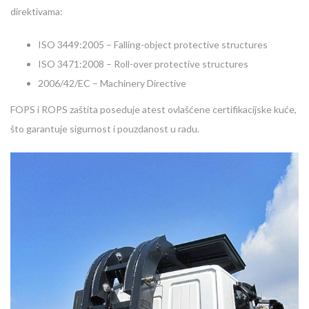
direktivama:
ISO 3449:2005 – Falling-object protective structures
ISO 3471:2008 – Roll-over protective structures
2006/42/EC – Machinery Directive
FOPS i ROPS zaštita poseduje atest ovlašćene certifikacijske kuće,
što garantuje sigurnost i pouzdanost u radu.