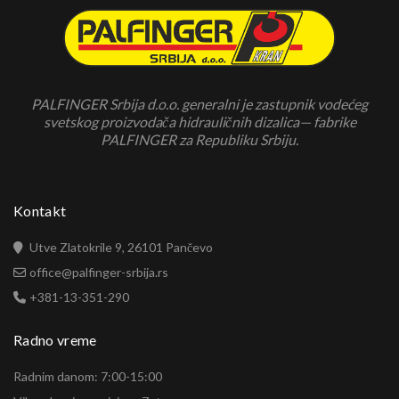
PALFINGER Srbija d.o.o. generalni je zastupnik vodećeg
svetskog proizvodača hidrauličnih dizalica— fabrike
PALFINGER za Republiku Srbiju.
Kontakt
Utve Zlatokrile 9, 26101 Pančevo
office@palfinger-srbija.rs
+381-13-351-290
Radno vreme
Radnim danom: 7:00-15:00