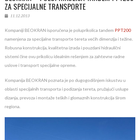
ZA SPECIJALNE TRANSPORTE
11.12.2013
Kompaniji BEOKRAN isporučena je poluprikolica tandem
PPT200
namenjena za specijalne transporte tereta većih dimenzija i težine.
Robusna konstrukcija, kvalitetna izrada i pouzdani hidraulični
sistemi čine ovu prikolicu idealnim rešenjem za zahtevne radne
uslove i transport specijalne opreme.
Kompanija BEOKRAN poznata je po dugogodišnjem iskustvu u
oblasti specijalnih transporta i podizanja tereta, pružajući usluge
dizanja, prevoza i montaže teških i glomaznih konstrukcija širom
regiona.