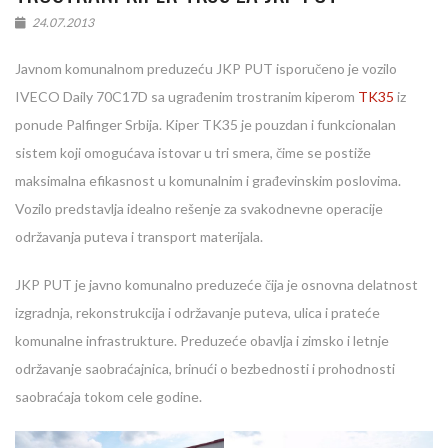
24.07.2013
Javnom komunalnom preduzeću JKP PUT isporučeno je vozilo
IVECO Daily 70C17D sa ugrađenim trostranim kiperom
TK35
iz
ponude Palfinger Srbija. Kiper TK35 je pouzdan i funkcionalan
sistem koji omogućava istovar u tri smera, čime se postiže
maksimalna efikasnost u komunalnim i građevinskim poslovima.
Vozilo predstavlja idealno rešenje za svakodnevne operacije
održavanja puteva i transport materijala.
JKP PUT je javno komunalno preduzeće čija je osnovna delatnost
izgradnja, rekonstrukcija i održavanje puteva, ulica i prateće
komunalne infrastrukture. Preduzeće obavlja i zimsko i letnje
održavanje saobraćajnica, brinući o bezbednosti i prohodnosti
saobraćaja tokom cele godine.