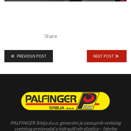
Share
PREVIOUS POST
NEXT POST
PALFINGER Srbija d.o.o. generalni je zastupnik vodećeg
svetskog proizvodača hidrauličnih dizalica— fabrike